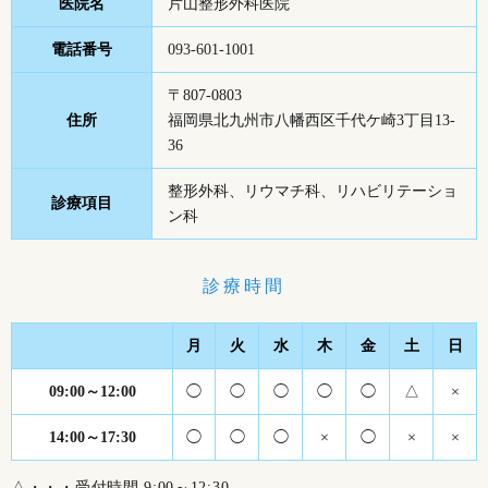
医院名
片山整形外科医院
電話番号
093-601-1001
〒807-0803
住所
福岡県北九州市八幡西区千代ケ崎3丁目13-
36
整形外科、リウマチ科、リハビリテーショ
診療項目
ン科
診療時間
月
火
水
木
金
土
日
09:00～12:00
◯
◯
◯
◯
◯
△
×
14:00～17:30
◯
◯
◯
×
◯
×
×
△・・・受付時間 9:00～12:30